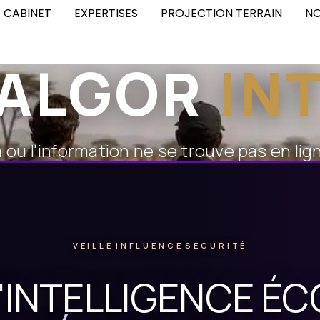
E CABINET
EXPERTISES
PROJECTION TERRAIN
NO
ALGOR
IN
 où l'information ne se trouve pas en lig
VEILLE
·
INFLUENCE
·
SÉCURITÉ
'
INTELLIGENCE É