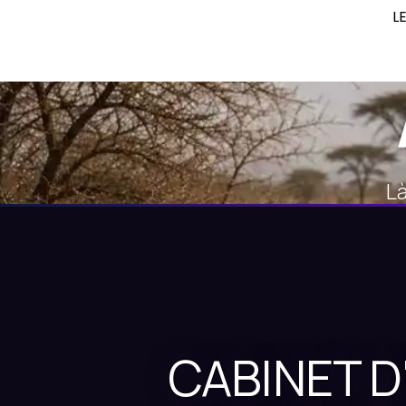
L
Là
CABINET D