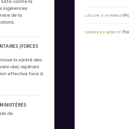
a lutte contre la
es ingérences
rvice de la
Po
LÉGION D'HONNEUR
ations.
Pou
ORDRE DU MÉRITE
NTAIRES (FORCES
prouve la sûreté des
aire réel, repérant
tion effective face à
 MINISTÈRES
çais de