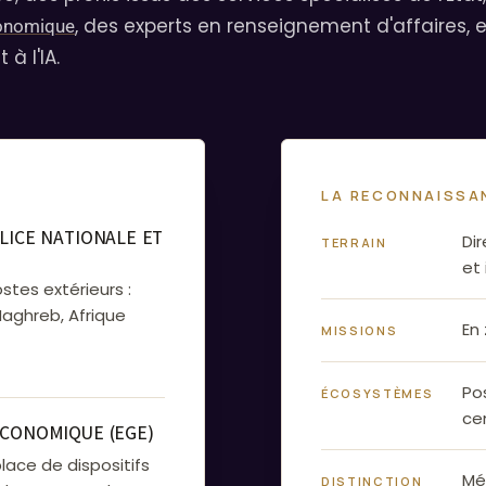
, des experts en renseignement d'affaires, e
conomique
à l'IA.
LA RECONNAISSA
LICE NATIONALE ET
Di
TERRAIN
et 
ostes extérieurs :
Maghreb, Afrique
En
MISSIONS
Pos
ÉCOSYSTÈMES
ce
ÉCONOMIQUE (EGE)
place de dispositifs
Mé
DISTINCTION